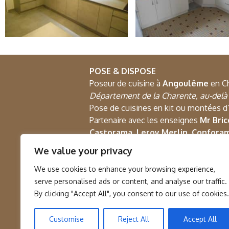
POSE & DISPOSE
Poseur de cuisine à
Angoulême
en Ch
Département de la Charente, au-del
Pose de cuisines en kit ou montées d
Partenaire avec les enseignes
Mr Bric
Castorama, Leroy Merlin, Confora
We value your privacy
7 Impasse des Soleils Lieu-Dit Ch
16290 Moulidars
We use cookies to enhance your browsing experience,
serve personalised ads or content, and analyse our traffic.
06 858 858 25
By clicking "Accept All", you consent to our use of cookies.
poseetdispose@orange.fr
Customise
Reject All
Accept All