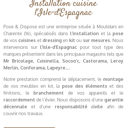
Installation cuisine
l'Isle-d'Espagnac
Pose & Dispose est une entreprise située à Moulidars en
Charente (16), spécialisés dans
l’installation
et la
pose
de vos
cuisines
et
dressing
en
kit
ou
sur mesures
. Nous
intervenons sur
l’Isle-d’Espagnac
pour tout type des
marques présentent dans les principaux magasins tels que
Mr Bricolage, Cuisinella, Socoo’c, Castorama, Leroy
Merlin, Conforama, Lapeyre…
Notre prestation
comprend le déplacement, le
montage
de vos meubles en kit, la
pose des éléments
et des
finitions, le
branchement
de vos appareils et le
raccordement
de l’évier. Nous disposons d’une
garantie
décennale
et d’une
responsabilité civile
afin de
couvrir nos travaux.