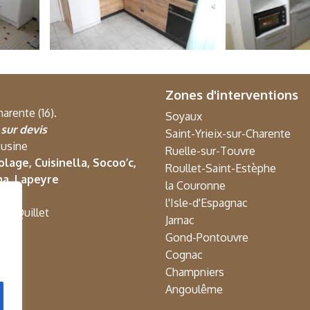
Zones d'interventions
arente (16).
Soyaux
à
sur devis
Saint-Yrieix-sur-Charente
’usine
Ruelle-sur-Touvre
olage, Cuisinella, Socoo’c,
Roullet-Saint-Estèphe
ma, Lapeyre
la Couronne
l'Isle-d'Espagnac
ez Quillet
Jarnac
Gond-Pontouvre
Cognac
Champniers
Angoulême